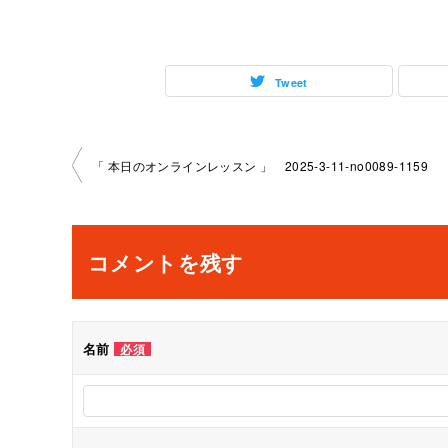
Tweet
投
「 本日のオンラインレッスン 」 2025-3-11-no0089-1159
稿
ナ
コメントを残す
ビ
ゲ
名前
必須
ー
シ